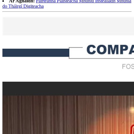
Ar Aghaidh:
Páirteanna Plaisteacha Mhúnlú Instealladh Mhúnla
do Tháirgí Digiteacha