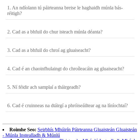
1. An ndíolann tú páirteanna breise le haghaidh múnla bás-
réitigh?
2. Cad as a bhfuil do chur isteach múnla déanta?
3. Cad as a bhfuil do chroí ag gluaiseacht?
4. Cad é an chaoinfhulaingt do chroíleacáin ag gluaiseacht?
5. Ní féidir ach samplaí a tháirgeadh?
6. Cad é cruinneas na dtáirgí a phróiseáiltear ag na líníochtaí?
Roimhe Seo:
Seirbhís Mhúirín Páirteanna Gluaisteán Gluaisteán
- Múnla Instealladh & Múnlú