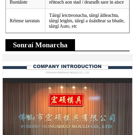
Buntáiste
réiteach aon stad / dearadh saor in aisce
Táirgí leictreonacha, táirgí áilleachta,
Réimse iarratais
táirgí leighis, táirgí a úsáidtear sa bhaile,
táirgí Auto, etc
Sonraí Monarcha