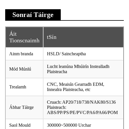
Sonraí Táirge
Áit
tSín
Tionscnaimh
Ainm branda
HSLD/ Saincheaptha
Lucht leanúna Mhúirín Instealladh
Mód Múnlú
Plaisteacha
CNC, Meaisín Gearradh EDM,
Trealamh
Innealra Plaisteacha, etc
Cruach: AP20/718/738/NAK80/S136
Ábhar Táirge
Plaisteach:
ABS/PP/PS/PE/PVC/PA6/PA66/POM
Saol Mould
300000~500000 Urchar