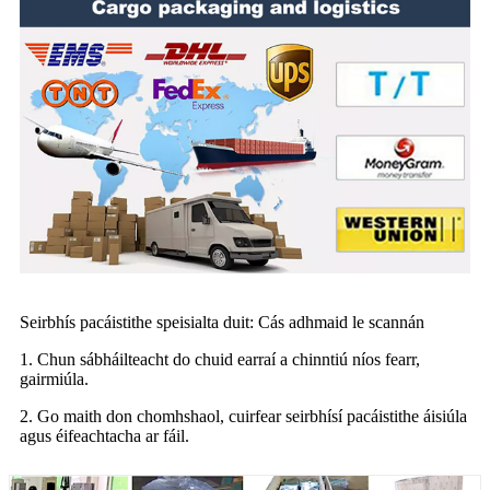
Seirbhís pacáistithe speisialta duit: Cás adhmaid le scannán
1. Chun sábháilteacht do chuid earraí a chinntiú níos fearr,
gairmiúla.
2. Go maith don chomhshaol, cuirfear seirbhísí pacáistithe áisiúla
agus éifeachtacha ar fáil.