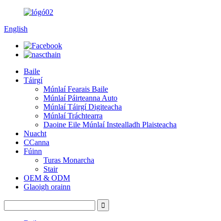
English
Baile
Táirgí
Múnlaí Fearais Baile
Múnlaí Páirteanna Auto
Múnlaí Táirgí Digiteacha
Múnlaí Tráchtearra
Daoine Eile Múnlaí Instealladh Plaisteacha
Nuacht
CCanna
Fúinn
Turas Monarcha
Stair
OEM & ODM
Glaoigh orainn