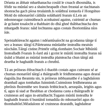
Déanta as ábhair mharthanacha cosúil le cruach dhosmálta, is
féidir na múnlaí seo a shaincheapadh chun freastal ar riachtanais
shonracha gach píosa trealaimh.Is soláthraí iontaofa é Hongshuo
Mold do mhonaróirí cáiliúla soláthairtí fearais tí.Leis an
mbonneagar cuimsitheach acmhainní againn, cuirimid ar chumas
ár gcliaint tosaíocht a thabhairt do dhá ghné thábhachtacha den
mhargadh fearas: náid lochtanna agus costais fhoriomlána níos
ísle.
Speisialtóireacht againn i ndéantúsaíocht na gcodanna táirge tí
seo a leanas: táirgí tí.Páirteanna múnlaithe insteallta meaisín
níocháin.Táirgí cistine.Printéir oifig.ríomhaire.Sochair Mhúnlú
Instealladh Fearais Is éard atá i gceist le múnlú insteallta fearas ná
úsáid a bhaint as múnlaí insteallta plaisteacha chun táirgí atá
deartha le haghaidh fearais a chruthú.
Tá an próiseas éifeachtach ó thaobh costais agus cuireann sé ar
chumas monaróirí táirgí a tháirgeadh le feidhmeanna agus dearaí
éagsúla.Ina theannta sin, is próiseas inbhuanaithe é a laghdaíonn
dramhaíl agus tomhaltas fuinnimh.Cuimsíonn feidhmeanna an
phróisis fhoirmithe seo fearais feithicleach, aeraspáis, leighis agus
tí, agus tá siad ar fheabhas ar chodanna casta a tháirgeadh le
cruinneas ard agus in-atrialltacht.Tugann múnlú insteallta le
haghaidh fearais tí buntáistí iomadúla do mhonaróirí agus do
thomhaltóirí.Méadaíonn sé cruinneas dearaidh, laghdaítear