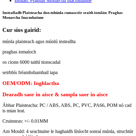
Instealladh Plaisteacha don mhúnla cumascóir sraith iomlán: Praghas
Monarcha Inacmhainne
Cur síos gairid:
múnla plaisteach agus múnlú insteallta
praghas iomaíoch
os cionn 6000 taithí tionscadal
seirbhís fréamhshamhail tapa
OEM/ODM: Inghlactha
Dearadh saor in aisce & sampla saor in aisce
Ábhar Plaisteacha: PC / ABS, ABS, PC, PVC, PA66, POM nó cad
is mian leat.
Cruinneas: +/- 0.01MM
Am Mould: 4 seachtaine le haghaidh líníocht sonraí múnla, struchtúr