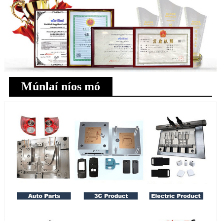
Múnlaí níos mó