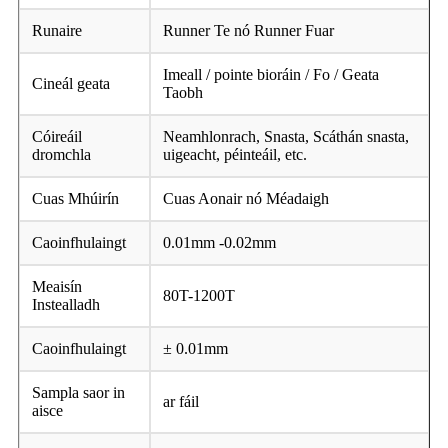
Runaire
Runner Te nó Runner Fuar
Imeall / pointe bioráin / Fo / Geata
Cineál geata
Taobh
Cóireáil
Neamhlonrach, Snasta, Scáthán snasta,
dromchla
uigeacht, péinteáil, etc.
Cuas Mhúirín
Cuas Aonair nó Méadaigh
Caoinfhulaingt
0.01mm -0.02mm
Meaisín
80T-1200T
Instealladh
Caoinfhulaingt
± 0.01mm
Sampla saor in
ar fáil
aisce