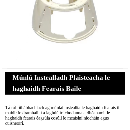
Múnlú Instealladh Plaisteacha le
haghaidh Fearais Baile
Tá ról ríthábhachtach ag múnlaí insteallta le haghaidh fearais tí
maidir le dramhaíl tí a laghdú trí chodanna a dhéanamh le
haghaidh fearais éagsúla cosúil le meaisíní níocháin agus
cuisneoirí.