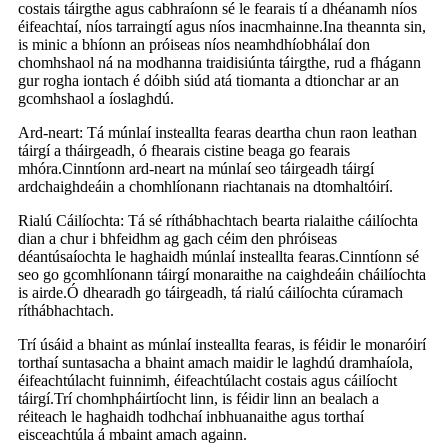
costais táirgthe agus cabhraíonn sé le fearais tí a dhéanamh níos
éifeachtaí, níos tarraingtí agus níos inacmhainne.Ina theannta sin,
is minic a bhíonn an próiseas níos neamhdhíobhálaí don
chomhshaol ná na modhanna traidisiúnta táirgthe, rud a fhágann
gur rogha iontach é dóibh siúd atá tiomanta a dtionchar ar an
gcomhshaol a íoslaghdú.
Ard-neart: Tá múnlaí insteallta fearas deartha chun raon leathan
táirgí a tháirgeadh, ó fhearais cistine beaga go fearais
mhóra.Cinntíonn ard-neart na múnlaí seo táirgeadh táirgí
ardchaighdeáin a chomhlíonann riachtanais na dtomhaltóirí.
Rialú Cáilíochta: Tá sé ríthábhachtach bearta rialaithe cáilíochta
dian a chur i bhfeidhm ag gach céim den phróiseas
déantúsaíochta le haghaidh múnlaí insteallta fearas.Cinntíonn sé
seo go gcomhlíonann táirgí monaraithe na caighdeáin cháilíochta
is airde.Ó dhearadh go táirgeadh, tá rialú cáilíochta cúramach
ríthábhachtach.
Trí úsáid a bhaint as múnlaí insteallta fearas, is féidir le monaróirí
torthaí suntasacha a bhaint amach maidir le laghdú dramhaíola,
éifeachtúlacht fuinnimh, éifeachtúlacht costais agus cáilíocht
táirgí.Trí chomhpháirtíocht linn, is féidir linn an bealach a
réiteach le haghaidh todhchaí inbhuanaithe agus torthaí
eisceachtúla á mbaint amach againn.