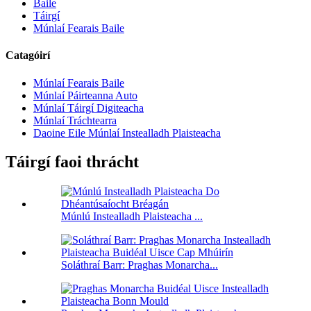
Baile
Táirgí
Múnlaí Fearais Baile
Catagóirí
Múnlaí Fearais Baile
Múnlaí Páirteanna Auto
Múnlaí Táirgí Digiteacha
Múnlaí Tráchtearra
Daoine Eile Múnlaí Instealladh Plaisteacha
Táirgí faoi thrácht
Múnlú Instealladh Plaisteacha ...
Soláthraí Barr: Praghas Monarcha...