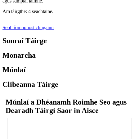
agus samplaí láimhe.
Am táirgthe: 4 seachtaine.
Seol ríomhphost chugainn
Sonraí Táirge
Monarcha
Múnlaí
Clibeanna Táirge
Múnlaí a Dhéanamh Roimhe Seo agus
Dearadh Táirgí Saor in Aisce