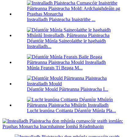
Instealladh Plaisteacha Inaistrithe ...
Déantóir Múnla Saineolaithe le haghaidh
Instealladh...
Múnla Fearais Tí Beaga M...
Déantóir Mould Páirteanna Plaisteacha I...
Lucht leanúna Coitianta Déantóir Múnla Pla...