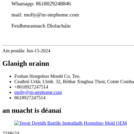
Whatsapp: 8618029248846
mail: molly@m-stephome.com
Feidhmeannach Díolacháin
Am postála: Jun-15-2024
Glaoigh orainn
Foshan Hongshuo Mould Co, Teo.
Ceathrú Urlár, Uimh. 32, Bóthar Xinghua Thoir, Coiste Comha
+8618927247514
molly@m-stephome.com
8618927247514
an nuacht is déanaí
22/06/24