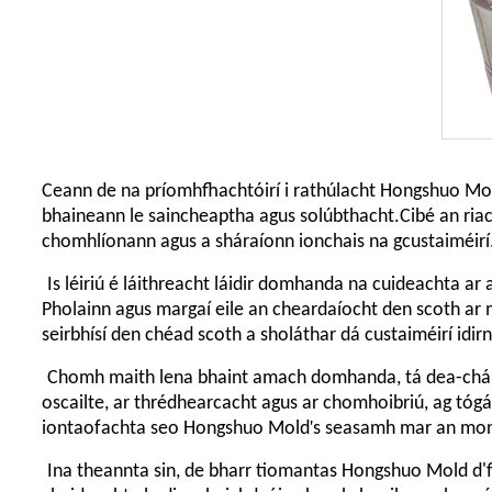
Ceann de na príomhfhachtóirí i rathúlacht Hongshuo Mol
bhaineann le saincheaptha agus solúbthacht.Cibé an riac
chomhlíonann agus a sháraíonn ionchais na gcustaiméirí
Is léiriú é láithreacht láidir domhanda na cuideachta ar
Pholainn agus margaí eile an cheardaíocht den scoth ar 
seirbhísí den chéad scoth a sholáthar dá custaiméirí idirn
Chomh maith lena bhaint amach domhanda, tá dea-cháil 
oscailte, ar thrédhearcacht agus ar chomhoibriú, ag tógá
'
iontaofachta seo Hongshuo Mold
s seasamh mar an mona
Ina theannta sin, de bharr tiomantas Hongshuo Mold d'f