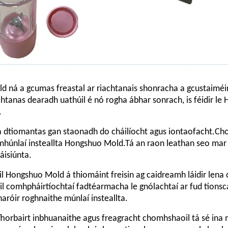
d ná a gcumas freastal ar riachtanais shonracha a gcustaimé
htanas dearadh uathúil é nó rogha ábhar sonrach, is féidir le
.
 a dtiomantas gan staonadh do cháilíocht agus iontaofacht.Chon
mhúnlaí insteallta Hongshuo Mold.Tá an raon leathan seo mar 
áisiúnta.
Hongshuo Mold á thiomáint freisin ag caidreamh láidir lena 
il comhpháirtíochtaí fadtéarmacha le gnólachtaí ar fud tionsc
róir roghnaithe múnlaí insteallta.
horbairt inbhuanaithe agus freagracht chomhshaoil ​​tá sé ina