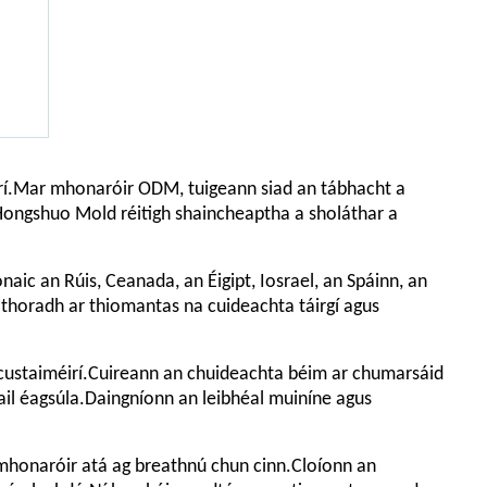
irí.Mar mhonaróir ODM, tuigeann siad an tábhacht a
 Hongshuo Mold réitigh shaincheaptha a sholáthar a
aic an Rúis, Ceanada, an Éigipt, Iosrael, an Spáinn, an
thoradh ar thiomantas na cuideachta táirgí agus
custaiméirí.Cuireann an chuideachta béim ar chumarsáid
ail éagsúla.Daingníonn an leibhéal muiníne agus
 mhonaróir atá ag breathnú chun cinn.Cloíonn an