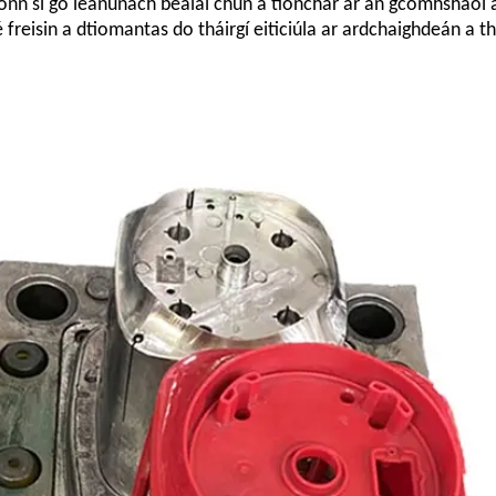
aíonn sí go leanúnach bealaí chun a tionchar ar an gcomhshao
 freisin a dtiomantas do tháirgí eiticiúla ar ardchaighdeán a t