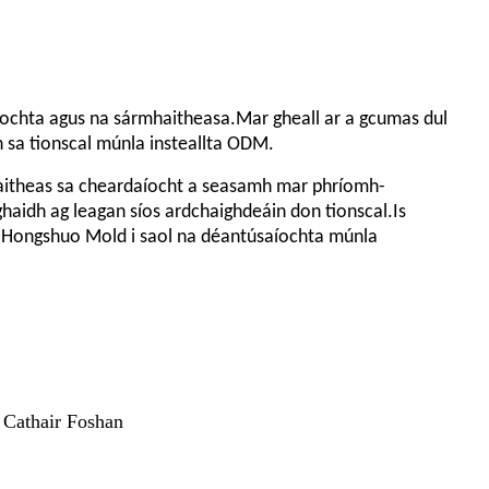
íochta agus na sármhaitheasa.Mar gheall ar a gcumas dul
h sa tionscal múnla insteallta ODM.
itheas sa cheardaíocht a seasamh mar phríomh-
aidh ag leagan síos ardchaighdeáin don tionscal.Is
é Hongshuo Mold i saol na déantúsaíochta múnla
 Cathair Foshan