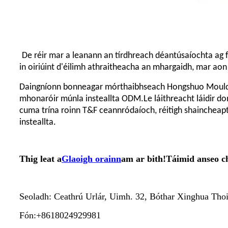
De réir mar a leanann an tírdhreach déantúsaíochta ag 
in oiriúint d'éilimh athraitheacha an mhargaidh, mar aon
Daingníonn bonneagar mórthaibhseach Hongshuo Mould, 
mhonaróir múnla insteallta ODM.Le láithreacht láidir do
cuma trína roinn T&F ceannródaíoch, réitigh shaincheap
insteallta.
Thig leat a
Glaoigh orainn
am ar bith!Táimid anseo chu
Seoladh: Ceathrú Urlár, Uimh. 32, Bóthar Xinghua Tho
Fón:+8618024929981