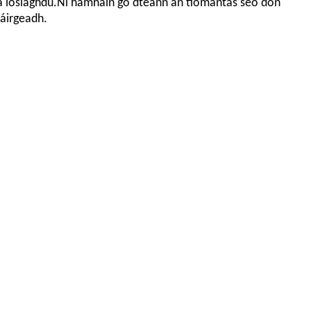
l a íoslaghdú.Ní hamháin go dtéann an tiomantas seo don
háirgeadh.