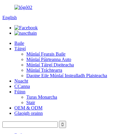
English
Baile
Táirgí
Múnlaí Fearais Baile
Múnlaí Páirteanna Auto
Múnlaí Táirgí Digiteacha
Múnlaí Tráchtearra
Daoine Eile Múnlaí Instealladh Plaisteacha
Nuacht
CCanna
Fúinn
Turas Monarcha
Stair
OEM & ODM
Glaoigh orainn