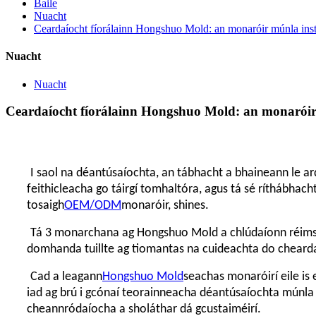
Baile
Nuacht
Ceardaíocht fíorálainn Hongshuo Mold: an monaróir múnla ins
Nuacht
Nuacht
Ceardaíocht fíorálainn Hongshuo Mold: an monaróir
I saol na déantúsaíochta, an tábhacht a bhaineann le a
feithicleacha go táirgí tomhaltóra, agus tá sé ríthábhac
tosaigh
OEM/ODM
monaróir, shines.
Tá 3 monarchana ag Hongshuo Mold a chlúdaíonn réim
domhanda tuillte ag tiomantas na cuideachta do cheardaí
Cad a leagann
Hongshuo Mold
seachas monaróirí eile is
iad ag brú i gcónaí teorainneacha déantúsaíochta múnla 
cheannródaíocha a sholáthar dá gcustaiméirí.