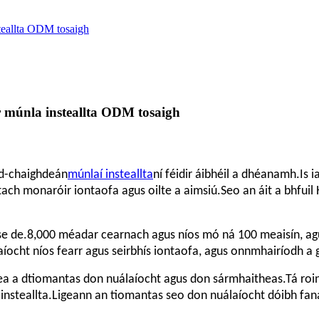
teallta ODM tosaigh
 múnla insteallta ODM tosaigh
rd-chaighdeán
múnlaí insteallta
ní féidir áibhéil a dhéanamh.Is 
htach monaróir iontaofa agus oilte a aimsiú.Seo an áit a bhfui
.
se de
8,000 méadar cearnach agus níos mó ná 100 meaisín, agus 
ocht níos fearr agus seirbhís iontaofa, agus onnmhairíodh a g
 ea a dtiomantas don nuálaíocht agus don sármhaitheas.Tá roinn
insteallta.Ligeann an tiomantas seo don nuálaíocht dóibh fana