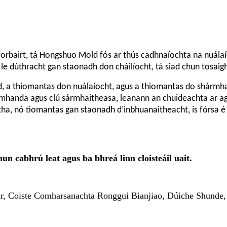
forbairt, tá Hongshuo Mold fós ar thús cadhnaíochta na nuála
 le dúthracht gan staonadh don cháilíocht, tá siad chun tosaig
a thiomantas don nuálaíocht, agus a thiomantas do shármha
mhanda agus clú sármhaitheasa, leanann an chuideachta ar agh
tha, nó tiomantas gan staonadh d’inbhuanaitheacht, is fórsa 
n cabhrú leat agus ba bhreá linn cloisteáil uait.
ir, Coiste Comharsanachta Ronggui Bianjiao, Dúiche Shunde,