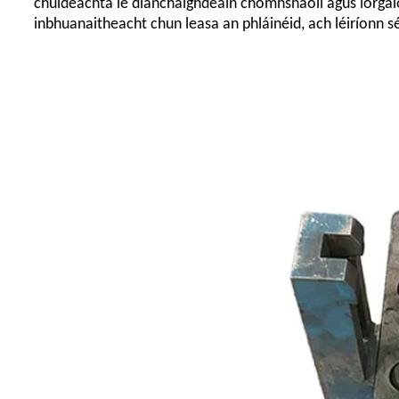
chuideachta le dianchaighdeáin chomhshaoil ​​agus lorg
inbhuanaitheacht chun leasa an phláinéid, ach léiríonn sé