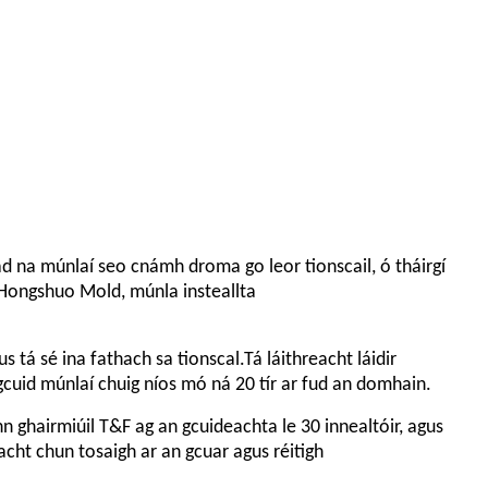
iad na múnlaí seo cnámh droma go leor tionscail, ó tháirgí
l Hongshuo Mold, múnla insteallta
tá sé ina fathach sa tionscal.Tá láithreacht láidir
cuid múnlaí chuig níos mó ná 20 tír ar fud an domhain.
 ghairmiúil T&F ag an gcuideachta le 30 innealtóir, agus
cht chun tosaigh ar an gcuar agus réitigh