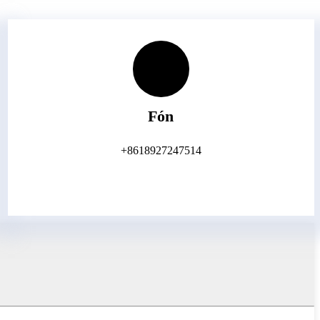
Fón
+8618927247514