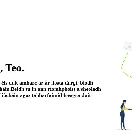
 Teo.
is duit amharc ar ár liosta táirgí, bíodh
cháin.Beidh tú in ann ríomhphoist a sheoladh
liúcháin agus tabharfaimid freagra duit