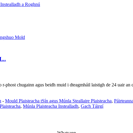
...
 do r-phost chugainn agus beidh muid i dteagmháil laistigh de 24 uair an 
h
-
Mould Plaisteacha tSín agus Múnla Steallaire Plaisteacha
,
Páirteann
Plaisteacha
,
Múnla Plaisteacha Instealladh
,
Gach Táirgí
Whatsapp