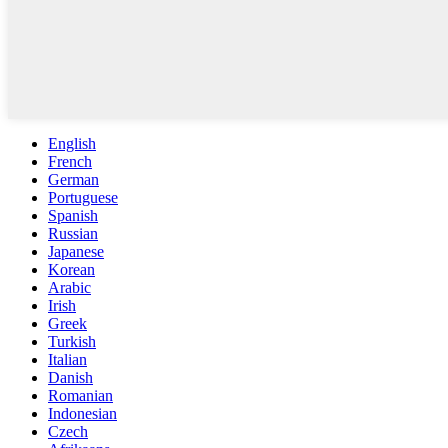
English
French
German
Portuguese
Spanish
Russian
Japanese
Korean
Arabic
Irish
Greek
Turkish
Italian
Danish
Romanian
Indonesian
Czech