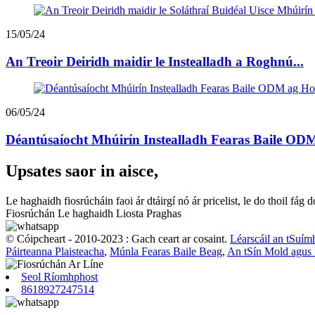
15/05/24
An Treoir Deiridh maidir le Instealladh a Roghnú...
06/05/24
Déantúsaíocht Mhúirín Instealladh Fearas Baile ODM
Upsates saor in aisce,
Le haghaidh fiosrúcháin faoi ár dtáirgí nó ár pricelist, le do thoil fág
Fiosrúchán Le haghaidh Liosta Praghas
© Cóipcheart - 2010-2023 : Gach ceart ar cosaint.
Léarscáil an tSuím
Páirteanna Plaisteacha
,
Múnla Fearas Baile Beag
,
An tSín Mold agus 
Seol Ríomhphost
8618927247514