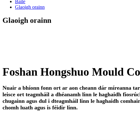
Baile
Glaoigh orainn
Glaoigh orainn
Foshan Hongshuo Mould Co,
Nuair a bhíonn fonn ort ar aon cheann dár míreanna tar é
leisce ort teagmháil a dhéanamh linn le haghaidh fiosrú
chugainn agus dul i dteagmháil linn le haghaidh comhair
chomh luath agus is féidir linn.