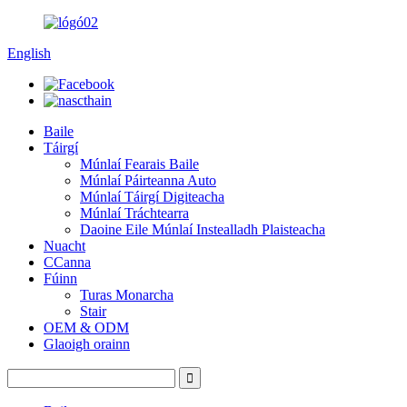
English
Baile
Táirgí
Múnlaí Fearais Baile
Múnlaí Páirteanna Auto
Múnlaí Táirgí Digiteacha
Múnlaí Tráchtearra
Daoine Eile Múnlaí Instealladh Plaisteacha
Nuacht
CCanna
Fúinn
Turas Monarcha
Stair
OEM & ODM
Glaoigh orainn