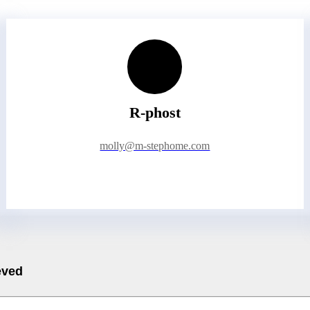
R-phost
molly@m-stephome.com