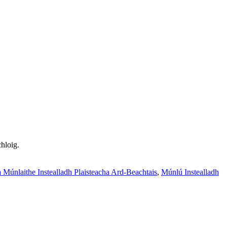
chloig.
a Múnlaithe Instealladh Plaisteacha Ard-Beachtais
,
Múnlú Instealladh